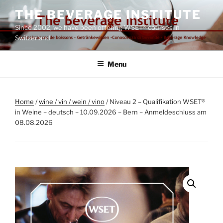
Skip
THE BEVERAGE INSTITUTE
to
Since 2002, we have been offering WSET® courses in
content
Switzerland
Menu
Home
/
wine / vin / wein / vino
/ Niveau 2 – Qualifikation WSET®
in Weine – deutsch – 10.09.2026 – Bern – Anmeldeschluss am
08.08.2026