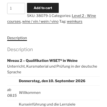
Niveau
A
Add to cart
2
l
SKU:
38079-1
Categories:
Level 2 - Wine
-
t
courses
,
wine / vin / wein / vino
Tag:
weinkurs
Qualifikation
e
WSET®
r
in
n
Description
Weine
a
-
t
Description
deutsch
i
-
v
Niveau 2 – Qualifikation WSET® in Weine
10.09.2026
e
Unterricht, Kursmaterial und Prüfung in der deutsche
-
:
Sprache
Bern
-
Donnerstag, den 10. September 2026
Anmeldeschluss
ab
am
Willkommen
08:15
08.08.2026
quantity
Kurseinführung und die Lernziele