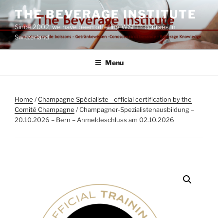
Skip
THE BEVERAGE INSTITUTE
to
Since 2002, we have been offering WSET® courses in
content
Switzerland
Menu
Home
/
Champagne Spécialiste - official certification by the
Comité Champagne
/ Champagner-Spezialistenausbildung –
20.10.2026 – Bern – Anmeldeschluss am 02.10.2026