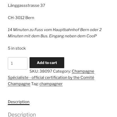
Länggassstrasse 37
CH-3012 Bern
14 Minuten zu Fuss vom Hauptbahnhof Bern oder 2
Minuten mit dem Bus. Eingang neben dem CooP
5 in stock
Champagner-
A
Add to cart
Spezialistenausbildung
l
SKU:
38097
Category:
Champagne
-
t
Spécialiste - official certification by the Comité
20.10.2026
e
Champagne
Tag:
champagner
-
r
Bern
n
-
a
Description
Anmeldeschluss
t
am
i
Description
02.10.2026
v