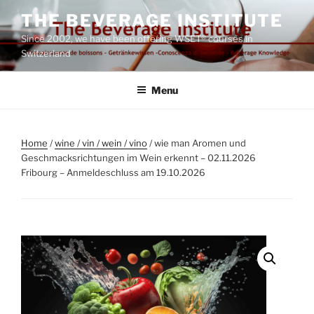
Skip
THE BEVERAGE INSTITUTE
to
Since 2002, we have been offering WSET® courses in
content
Switzerland
Menu
Home
/
wine / vin / wein / vino
/ wie man Aromen und
Geschmacksrichtungen im Wein erkennt – 02.11.2026
Fribourg – Anmeldeschluss am 19.10.2026