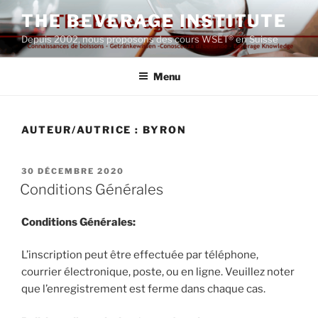
Aller
THE BEVERAGE INSTITUTE
au
Depuis 2002, nous proposons des cours WSET® en Suisse
contenu
principal
Menu
AUTEUR/AUTRICE :
BYRON
PUBLIÉ
30 DÉCEMBRE 2020
LE
Conditions Générales
Conditions Générales:
L’inscription peut être effectuée par téléphone,
courrier électronique, poste, ou en ligne. Veuillez noter
que l’enregistrement est ferme dans chaque cas.