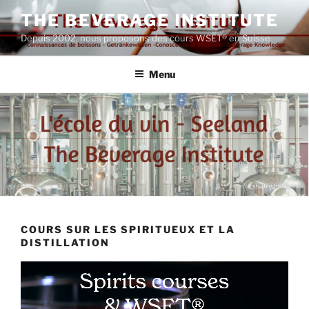
Aller
THE BEVERAGE INSTITUTE
au
Depuis 2002, nous proposons des cours WSET® en Suisse
contenu
principal
Menu
COURS SUR LES SPIRITUEUX ET LA
DISTILLATION
Lecteur
vidéo