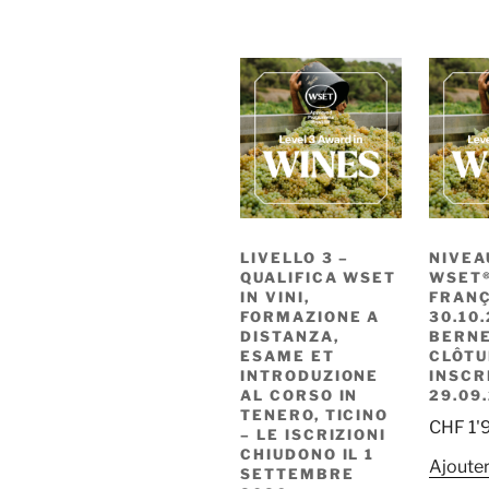
LIVELLO 3 –
NIVEA
QUALIFICA WSET
WSET®
IN VINI,
FRANÇ
FORMAZIONE A
30.10
DISTANZA,
BERNE
ESAME ET
CLÔTU
INTRODUZIONE
INSCR
AL CORSO IN
29.09
TENERO, TICINO
CHF
1'
– LE ISCRIZIONI
CHIUDONO IL 1
Ajouter
SETTEMBRE