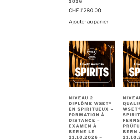
2026
CHF
1'280.00
Ajouter au panier
NIVEAU 2
NIVEA
DIPLÔME WSET®
QUALI
EN SPIRITUEUX –
WSET®
FORMATION À
SPIRI
DISTANCE –
FERNS
EXAMEN À
PRÜFU
BERNE LE
BERN
21.10.2026 –
21.10.