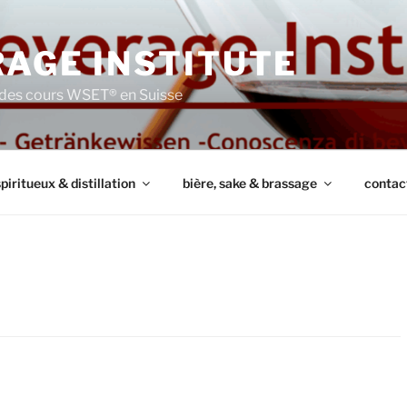
AGE INSTITUTE
des cours WSET® en Suisse
piritueux & distillation
bière, sake & brassage
contac