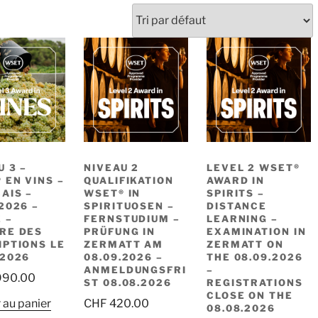
U 3 –
NIVEAU 2
LEVEL 2 WSET®
 EN VINS –
QUALIFIKATION
AWARD IN
AIS –
WSET® IN
SPIRITS –
.2026 –
SPIRITUOSEN –
DISTANCE
 –
FERNSTUDIUM –
LEARNING –
RE DES
PRÜFUNG IN
EXAMINATION IN
IPTIONS LE
ZERMATT AM
ZERMATT ON
.2026
08.09.2026 –
THE 08.09.2026
ANMELDUNGSFRI
–
990.00
ST 08.08.2026
REGISTRATIONS
CLOSE ON THE
 au panier
CHF
420.00
08.08.2026