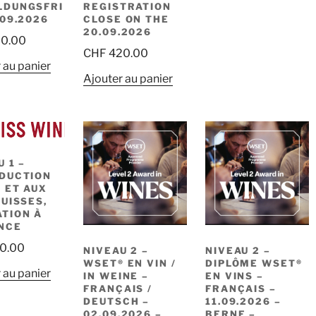
LDUNGSFRI
REGISTRATION
.09.2026
CLOSE ON THE
20.09.2026
0.00
CHF
420.00
 au panier
Ajouter au panier
 1 –
DUCTION
N ET AUX
SUISSES,
TION À
NCE
0.00
NIVEAU 2 –
NIVEAU 2 –
WSET® EN VIN /
DIPLÔME WSET®
 au panier
IN WEINE –
EN VINS –
FRANÇAIS /
FRANÇAIS –
DEUTSCH –
11.09.2026 –
02.09.2026 –
BERNE –