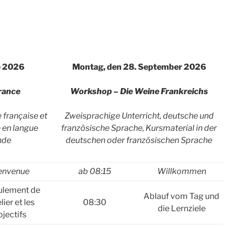
e 2026
Montag, den 28. September 2026
France
Workshop – Die Weine Frankreichs
 française et
Zweisprachige Unterricht, deutsche und
 en langue
französische Sprache, Kursmaterial in der
nde
deutschen oder französischen Sprache
envenue
ab 08:15
Willkommen
ulement de
Ablauf vom Tag und
elier et les
08:30
die Lernziele
bjectifs