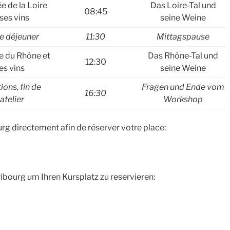
ée de la Loire
Das Loire-Tal und
08:45
 ses vins
seine Weine
e déjeuner
11:30
Mittagspause
ée du Rhône et
Das Rhône-Tal und
12:30
es vins
seine Weine
ions, fin de
Fragen und Ende vom
16:30
’atelier
Workshop
rg directement afin de réserver votre place:
ribourg um Ihren Kursplatz zu reservieren: