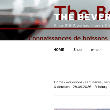
Skip
to
THE BEVER
content
Since 2002, we have been offe
HOME
Shop
wine
Home
/
workshops / séminaires / sem
& deutsch – 28.09.2026 – Fribourg –