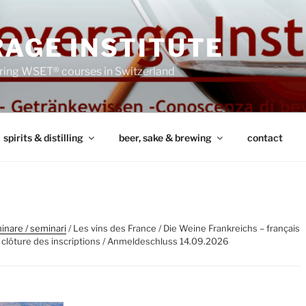
AGE INSTITUTE
ring WSET® courses in Switzerland
spirits & distilling
beer, sake & brewing
contact
inare / seminari
/ Les vins des France / Die Weine Frankreichs – français
 clôture des inscriptions / Anmeldeschluss 14.09.2026