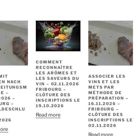
COMMENT
RECONNAÎTRE
LES ARÔMES ET
MIT
ASSOCIER LES
LES SAVEURS DU
EN NACH
VINS ET LES
VIN – 02.11.2026
REITUNGSM
METS PAR
FRIBOURG –
E –
MÉTHODE DE
CLÔTURE DES
2026 –
PRÉPARATION –
INSCRIPTIONS LE
URG –
16.11.2026 –
19.10.2026
LDESCHLU
FRIBOURG –
CLÔTURE DES
Read more
.2026
INSCRIPTIONS LE
02.11.2026
ore
Read more