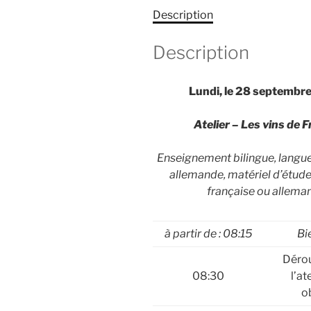
Description
Description
Lundi, le 28 septembr
Atelier – Les vins de 
Enseignement bilingue, langue
allemande, matériel d’étude
française ou allema
à partir de : 08:15
Bi
Déro
08:30
l’at
o