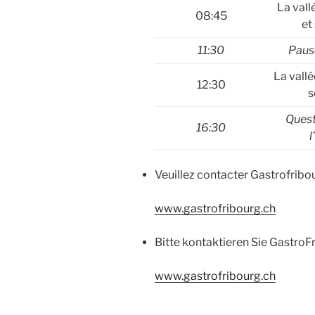
La vall
08:45
et
11:30
Paus
La vall
12:30
s
Quest
16:30
l
Veuillez contacter Gastrofribou
www.gastrofribourg.ch
Bitte kontaktieren Sie GastroF
www.gastrofribourg.ch