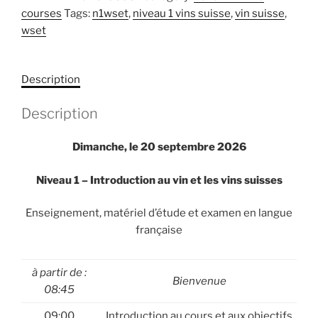
t
courses
Tags:
n1wset
,
niveau 1 vins suisse
,
vin suisse
,
Introduction
e
wset
au
r
vin
n
-
a
Description
20.09.2026
t
-
i
Description
français
v
-
e
Dimanche, le 20 septembre 2026
Martigny
:
-
Niveau 1 – Introduction au vin et les vins suisses
clôture
des
Enseignement, matériel d’étude et examen en langue
inscriptions
française
le
20.08.2026
quantity
à partir de :
Bienvenue
08:45
09:00
Introduction au cours et aux objectifs