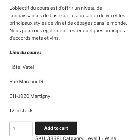
L’objectif du cours est d’offrir un niveau de
connaissances de base sur la fabrication du vin et les
principaux styles de vin et de cépages dans le monde.
Nous pourrons également tester quelques principes
d’accords mets et vins.
Lieu du cours:
Hôtel Vatel
Rue Marconi 19
CH-1920 Martigny
12 in stock
Niveau
A
Add to cart
1
l
SKU:
38381
Category:
Level 1 - Wine
-