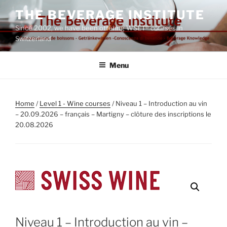
Skip
THE BEVERAGE INSTITUTE
to
Since 2002, we have been offering WSET® courses in
content
Switzerland
Menu
Home
/
Level 1 - Wine courses
/ Niveau 1 – Introduction au vin
– 20.09.2026 – français – Martigny – clôture des inscriptions le
20.08.2026
Niveau 1 – Introduction au vin –