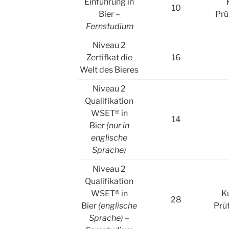
Einführung in
10
Bier –
Prü
Fernstudium
Niveau 2
Zertifkat die
16
Welt des Bieres
Niveau 2
Qualifikation
WSET® in
14
Bier
(nur in
englische
Sprache)
Niveau 2
Qualifikation
WSET® in
Ku
28
Bier
(englische
Prü
Sprache) –