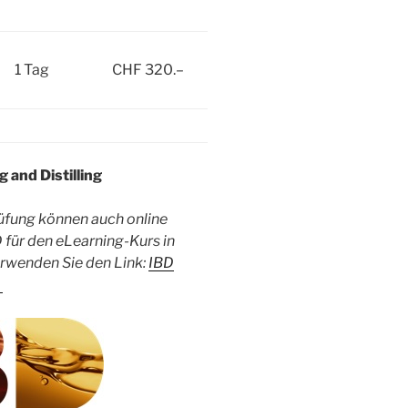
1 Tag
CHF 320.–
 and Distilling
üfung können auch online
für den eLearning-Kurs in
rwenden Sie den Link:
IBD
e