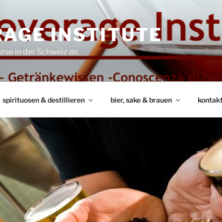
AGE INSTITUTE
rse in der Schweiz an
spirituosen & destillieren
bier, sake & brauen
kontak