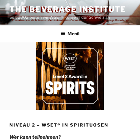
Zum
THE BEVERAGE INSTITUTE
Inhalt
Seit 2002 bieten wir WSET® Kurse in der Schweiz an
springen
Menü
NIVEAU 2 – WSET® IN SPIRITUOSEN
Wer kann teilnehmen?