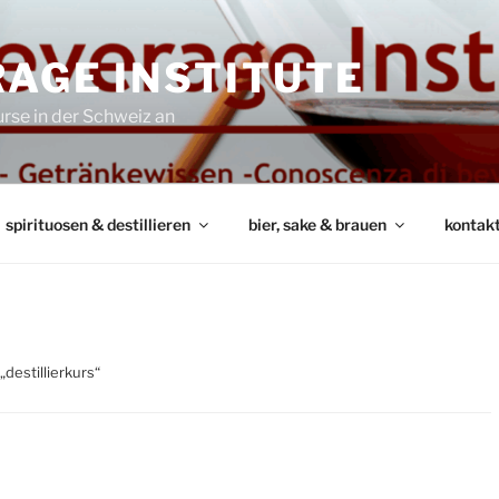
AGE INSTITUTE
rse in der Schweiz an
spirituosen & destillieren
bier, sake & brauen
kontak
destillierkurs“