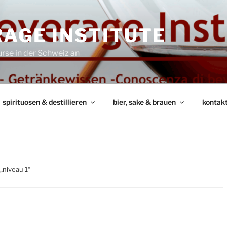
AGE INSTITUTE
rse in der Schweiz an
spirituosen & destillieren
bier, sake & brauen
kontak
„niveau 1“