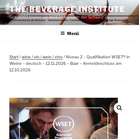
Zum
THE BEVERAGE INSTITUTE
Inhalt
Seit 2002 bieten wir WSET® Kurse in der Schweiz an
springen
Menü
Start
/
wine / vin / wein / vino
/ Niveau 2 – Qualifikation WSET® in
Weine – deutsch – 12.11.2026 – Baar – Anmeldeschluss am
12.10.2026