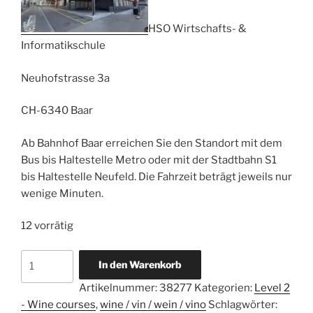
HSO Wirtschafts- &
Informatikschule
Neuhofstrasse 3a
CH-6340 Baar
Ab Bahnhof Baar erreichen Sie den Standort mit dem
Bus bis Haltestelle Metro oder mit der Stadtbahn S1
bis Haltestelle Neufeld. Die Fahrzeit beträgt jeweils nur
wenige Minuten.
12 vorrätig
Niveau
A
In den Warenkorb
2
l
Artikelnummer:
38277
Kategorien:
Level 2
-
t
- Wine courses
,
wine / vin / wein / vino
Schlagwörter:
Qualifikation
e