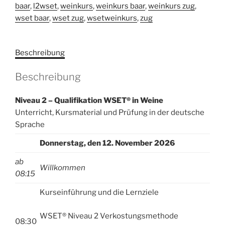
baar
,
l2wset
,
weinkurs
,
weinkurs baar
,
weinkurs zug
,
WSET®
r
wset baar
,
wset zug
,
wsetweinkurs
,
zug
in
n
Weine
a
-
t
Beschreibung
deutsch
i
-
v
Beschreibung
12.11.2026
e
-
:
Niveau 2 – Qualifikation WSET® in Weine
Baar
Unterricht, Kursmaterial und Prüfung in der deutsche
-
Sprache
Anmeldeschluss
am
Donnerstag, den 12. November 2026
12.10.2026
ab
Menge
Willkommen
08:15
Kurseinführung und die Lernziele
WSET® Niveau 2 Verkostungsmethode
08:30