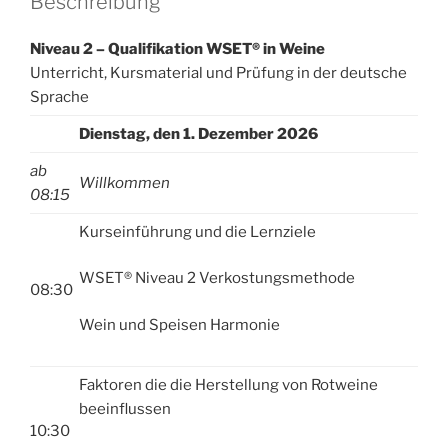
Beschreibung
-
v
24.11.2026
e
Niveau 2 – Qualifikation WSET® in Weine
-
:
Unterricht, Kursmaterial und Prüfung in der deutsche
Visp
Sprache
VS
-
Dienstag, den 1. Dezember 2026
Anmeldeschluss
ab
am
Willkommen
08:15
22.10.2026
Menge
Kurseinführung und die Lernziele
WSET® Niveau 2 Verkostungsmethode
08:30
Wein und Speisen Harmonie
Faktoren die die Herstellung von Rotweine
beeinflussen
10:30