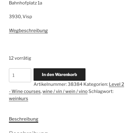
Bahnhofplatz 1a
3930, Visp
Wegbeschreibung
12 vorrätig
Niveau
A
In den Warenkorb
2
l
Artikelnummer:
38384
Kategorien:
Level 2
-
t
- Wine courses
,
wine / vin / wein / vino
Schlagwort:
Qualifikation
e
weinkurs
WSET®
r
in
n
Weine
a
Beschreibung
-
t
deutsch
i