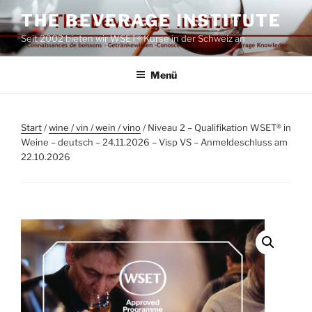
Zum
THE BEVERAGE INSTITUTE
Inhalt
Seit 2002 bieten wir WSET® Kurse in der Schweiz an
springen
Menü
Start
/
wine / vin / wein / vino
/ Niveau 2 – Qualifikation WSET® in
Weine – deutsch – 24.11.2026 – Visp VS – Anmeldeschluss am
22.10.2026