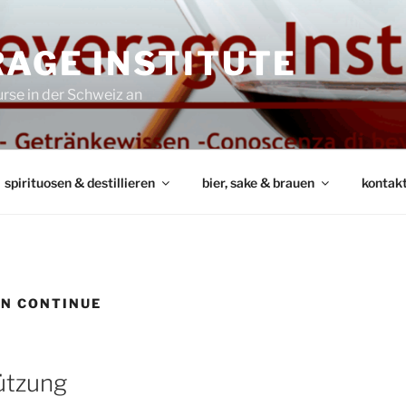
AGE INSTITUTE
rse in der Schweiz an
spirituosen & destillieren
bier, sake & brauen
kontak
N CONTINUE
tützung