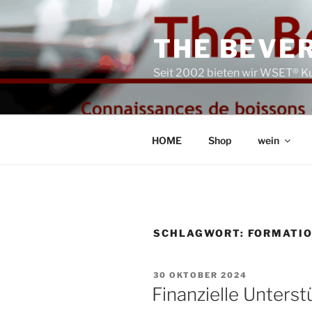
Zum
Inhalt
THE BEVER
springen
Seit 2002 bieten wir WSET® Ku
HOME
Shop
wein
SCHLAGWORT:
FORMATIO
VERÖFFENTLICHT
30 OKTOBER 2024
AM
Finanzielle Unters