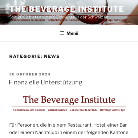
Zum
THE BEVERAGE INSTITUTE
Inhalt
Seit 2002 bieten wir WSET® Kurse in der Schweiz an
springen
Menü
KATEGORIE:
NEWS
VERÖFFENTLICHT
30 OKTOBER 2024
AM
Finanzielle Unterstützung
Für Personen, die in einem Restaurant, Hotel, einer Bar
oder einem Nachtclub in einem der folgenden Kantone