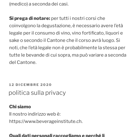
(medico) a seconda dei casi.
Si prega di notare:
per tutti i nostri corsi che
coinvolgono la degustazione, è necessario avere l’età
legale per il consumo di vino, vino fortificato, liquori e
sake o secondo il Cantone che il corso avrà luogo. Si
noti, che l’età legale non è probabilmente la stessa per
tutte le bevande di cui sopra, ma può variare a seconda
del Cantone.
PUBBLICATO
12 DICEMBRE 2020
IL
politica sulla privacy
Chi siamo
Il nostro indirizzo web è:
https://www.beverageinstitute.ch.
Quali dati personali raccogliamo e perché li