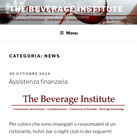
Salta
THE BEVERAGE INSTITUTE
al
Dal 2002 offriamo corsi WSET® in Svizzera
contenuto
Menu
CATEGORIA:
NEWS
PUBBLICATO
30 OTTOBRE 2024
IL
Assistenza finanzaria
Per coloro che sono impegiati o responsabili di un
ristorante, hotel, bar o night club in dei seguenti