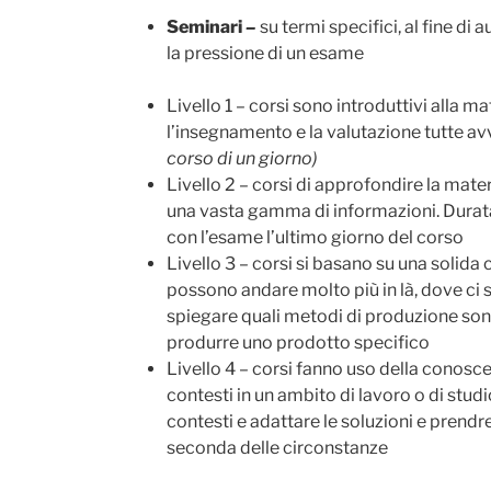
Seminari
–
su termi specifici, al fine d
la pressione di un esame
Livello 1 – corsi sono introduttivi alla ma
l’insegnamento e la valutazione tutte av
corso di un giorno)
Livello 2 – corsi di approfondire la materi
una vasta gamma di informazioni. Durata 
con l’esame l’ultimo giorno del corso
Livello 3 – corsi si basano su una solida 
possono andare molto più in là, dove ci s
spiegare quali metodi di produzione sono s
produrre uno prodotto specifico
Livello 4 – corsi fanno uso della conosce
contesti in un ambito di lavoro o di studio
contesti e adattare le soluzioni e prendr
seconda delle circonstanze