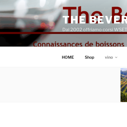
Salta
al
THE BEVER
contenuto
Dal 2002 offriamo corsi WSET®
HOME
Shop
vino