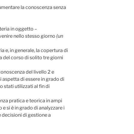
i aumentare la conoscenza senza
teria in oggetto –
venire nello stesso giorno
(un
a e, in generale, la copertura di
del corso di solito tre giorni
conoscenza del livello 2 e
i aspetta di essere in grado di
tati utilizzati al fin di
nza pratica e teorica in ampi
 e si è in grado di analyzzare i
e decisioni di gestione a