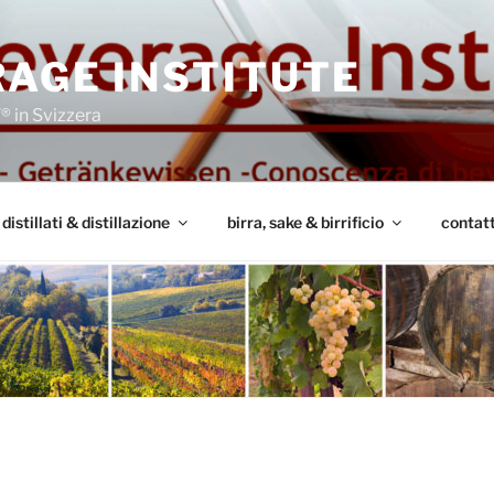
AGE INSTITUTE
 in Svizzera
distillati & distillazione
birra, sake & birrificio
contat