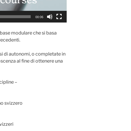
00:06
na base modulare che si basa
recedenti.
i di autonomi, o completate in
scenza al fine di ottenere una
cipline –
ino svizzero
vizzeri