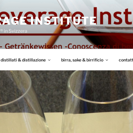
AGE INSTITUTE
 in Svizzera
distillati & distillazione
birra, sake & birrificio
contat