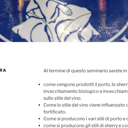
IRA
Al termine di questo seminario sarete in
come vengono prodotti il porto, lo sherry
invecchiamento biologico e invecchiame
sullo stile del vino.
Come lo stile del vino viene influenzato
fortificato.
Come si producono i vari stili di porto e 
come si producono gli stili di sherry e co