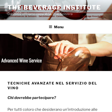
Salta
THE BEVERAGE INSTITUTE
al
Dal 2002 offriamo corsi WSET® in Svizzera
contenuto
Menu
TECNICHE AVANZATE NEL SERVIZIO DEL
VINO
Chi dovrebbe partecipare?
Per tutti coloro che desiderano un’introduzione alle