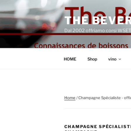
Salta
al
THE BEVER
contenuto
Dal 2002 offriamo corsi WSET®
HOME
Shop
vino
Home
/ Champagne Spécialiste - offi
CHAMPAGNE SPÉCIALISTE