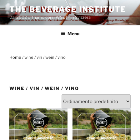
Salta
THE BEVERAGE INSTITUTE
al
Dal 2002 offriamo corsi WSET® in Svizzera
contenuto
Menu
Home
/ wine / vin / wein / vino
WINE / VIN / WEIN / VINO