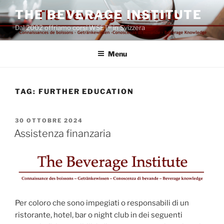
Salta
THE BEVERAGE INSTITUTE
al
Dal 2002 offriamo corsi WSET® in Svizzera
contenuto
Menu
TAG:
FURTHER EDUCATION
PUBBLICATO
30 OTTOBRE 2024
IL
Assistenza finanzaria
Per coloro che sono impegiati o responsabili di un
ristorante, hotel, bar o night club in dei seguenti